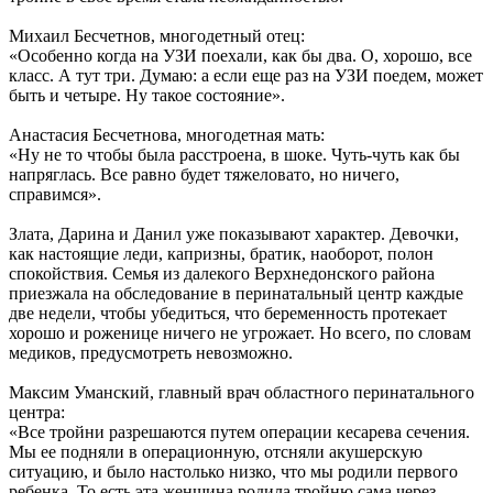
Михаил Бесчетнов, многодетный отец:
«Особенно когда на УЗИ поехали, как бы два. О, хорошо, все
класс. А тут три. Думаю: а если еще раз на УЗИ поедем, может
быть и четыре. Ну такое состояние».
Анастасия Бесчетнова, многодетная мать:
«Ну не то чтобы была расстроена, в шоке. Чуть-чуть как бы
напряглась. Все равно будет тяжеловато, но ничего,
справимся».
Злата, Дарина и Данил уже показывают характер. Девочки,
как настоящие леди, капризны, братик, наоборот, полон
спокойствия. Семья из далекого Верхнедонского района
приезжала на обследование в перинатальный центр каждые
две недели, чтобы убедиться, что беременность протекает
хорошо и роженице ничего не угрожает. Но всего, по словам
медиков, предусмотреть невозможно.
Максим Уманский, главный врач областного перинатального
центра:
«Все тройни разрешаются путем операции кесарева сечения.
Мы ее подняли в операционную, отсняли акушерскую
ситуацию, и было настолько низко, что мы родили первого
ребенка. То есть эта женщина родила тройню сама через