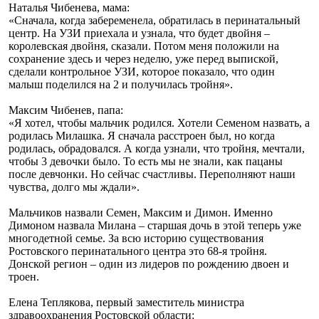
Наталья Чибенева, мама:
«Сначала, когда забеременела, обратилась в перинатальный
центр. На УЗИ приехала и узнала, что будет двойня –
королевская двойня, сказали. Потом меня положили на
сохранение здесь и через неделю, уже перед выпиской,
сделали контрольное УЗИ, которое показало, что один
малыш поделился на 2 и получилась тройня».
Максим Чибенев, папа:
«Я хотел, чтобы мальчик родился. Хотели Семеном назвать, а
родилась Милашка. Я сначала расстроен был, но когда
родилась, обрадовался. А когда узнали, что тройня, мечтали,
чтобы 3 девочки было. То есть мы не знали, как пацаны
после девчонки. Но сейчас счастливы. Переполняют наши
чувства, долго мы ждали».
Мальчиков назвали Семен, Максим и Димон. Именно
Димоном назвала Милана – старшая дочь в этой теперь уже
многодетной семье. За всю историю существования
Ростовского перинатального центра это 68-я тройня.
Донской регион – один из лидеров по рождению двоен и
троен.
Елена Теплякова, первый заместитель министра
здравоохранения Ростовской области: