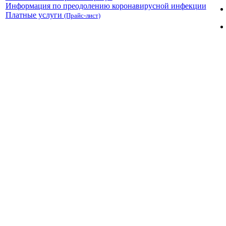
Информация по преодолению коронавирусной инфекции
Платные услуги
(Прайс-лист)