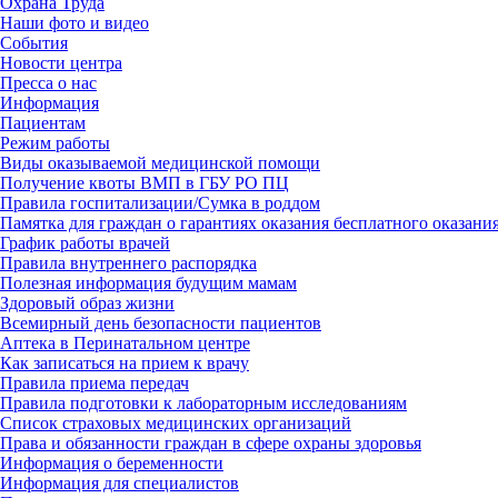
Охрана Труда
Наши фото и видео
События
Новости центра
Пресса о нас
Информация
Пациентам
Режим работы
Виды оказываемой медицинской помощи
Получение квоты ВМП в ГБУ РО ПЦ
Правила госпитализации/Сумка в роддом
Памятка для граждан о гарантиях оказания бесплатного оказания
График работы врачей
Правила внутреннего распорядка
Полезная информация будущим мамам
Здоровый образ жизни
Всемирный день безопасности пациентов
Аптека в Перинатальном центре
Как записаться на прием к врачу
Правила приема передач
Правила подготовки к лабораторным исследованиям
Список страховых медицинских организаций
Права и обязанности граждан в сфере охраны здоровья
Информация о беременности
Информация для специалистов