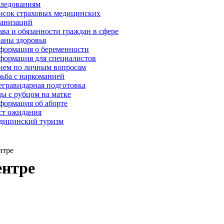
следованиям
исок страховых медицинских
ганизаций
ва и обязанности граждан в сфере
раны здоровья
формация о беременности
формация для специалистов
ием по личным вопросам
рьба с наркоманией
егравидарная подготовка
ы с рубцом на матке
формация об аборте
ст ожидания
дицинский туризм
нтре
ентре