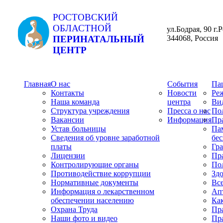
РОСТОВСКИЙ
ОБЛАСТНОЙ
ул.Бодрая, 90 г.
ПЕРИНАТАЛЬНЫЙ
344068, Россия
ЦЕНТР
Главная
О нас
События
Па
Контакты
Новости
Ре
Наша команда
центра
Ви
Структура учреждения
Пресса о нас
По
Вакансии
Информация
Пр
Устав больницы
Пам
Сведения об уровне заработной
бес
платы
Гр
Лицензии
Пр
Контролирующие органы
По
Противодействие коррупции
Зд
Нормативные документы
Вс
Информация о лекарственном
Ап
обеспечении населению
Как
Охрана Труда
Пр
Наши фото и видео
Пр