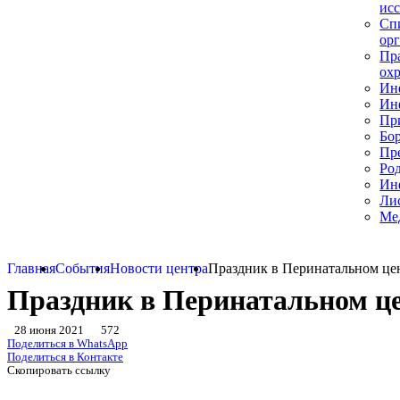
ис
Сп
ор
Пра
ох
Ин
Ин
Пр
Бо
Пр
Род
Ин
Ли
Ме
Главная
События
Новости центра
Праздник в Перинатальном це
Праздник в Перинатальном ц
28 июня 2021
572
Поделиться в WhatsApp
Поделиться в Контакте
Скопировать ссылку