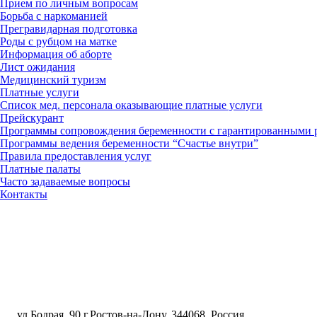
Прием по личным вопросам
Борьба с наркоманией
Прегравидарная подготовка
Роды с рубцом на матке
Информация об аборте
Лист ожидания
Медицинский туризм
Платные услуги
Список мед. персонала оказывающие платные услуги
Прейскурант
Программы сопровождения беременности с гарантированными 
Программы ведения беременности “Счастье внутри”
Правила предоставления услуг
Платные палаты
Часто задаваемые вопросы
Контакты
ул.Бодрая, 90 г.Ростов-на-Дону, 344068, Россия