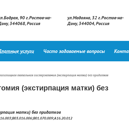
ул.Бодрая, 90 г.Ростов-на-
ул.Мадояна, 32 г.Ростов-на-
Дону, 344068, Россия
Дону, 344004, Россия
Платные услуги
Часто задаваемые вопросы
Конт
лагалищная тотальная гистерэктомия (экстирпация матки) без придатков
омия (экстирпация матки) без
рпация матки) без придатков
016.003;В03.016.006;В01.070.009;А16.20.012