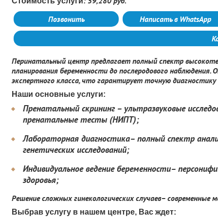
: 59,280 руб.
Стоимость услуги
Позвонить
Написать в WhatsApp
К
Перинатальный центр предлагает полный спектр высокотех
планирования беременности до послеродового наблюдения.
экспертного класса, что гарантирует точную диагностику 
Наши основные услуги:
Пренатальный скрининг – ультразвуковые исследов
пренатальные тесты (НИПТ);
Лабораторная диагностика– полный спектр анали
генетических исследований;
Индивидуальное ведение беременности– персониф
здоровья;
Решение сложных гинекологических случаев– современные м
Выбрав услугу в нашем центре, Вас ждет: