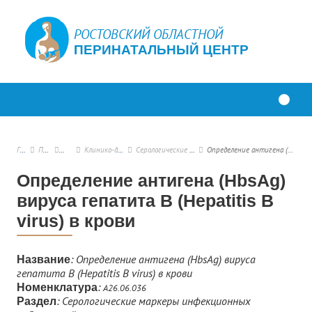
РОСТОВСКИЙ ОБЛАСТНОЙ
ПЕРИНАТАЛЬНЫЙ ЦЕНТР
Главная
Платные услуги
Прейскурант
Клинико-диагностическое отделение
Серологические маркеры инфекционных заболеваний
Определение антигена (HbsAg) вируса гепатита В (Hepatitis В virus) в крови
Определение антигена (HbsAg)
вируса гепатита В (Hepatitis В
virus) в крови
: Определение антигена (HbsAg) вируса
Название
гепатита В (Hepatitis В virus) в крови
:
Номенклатура
А26.06.036
: Серологические маркеры инфекционных
Раздел