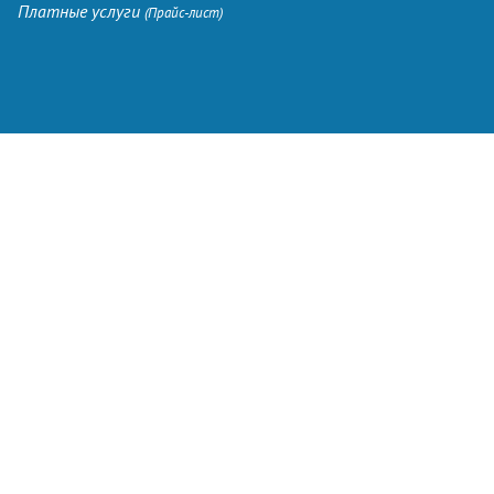
Платные услуги
(Прайс-лист)
+7 (863) 285-59-79
регистратура
perinatal-rost@mail.ru
ул.Бодрая, 90 г.Ростов-на-Дону, 344068, Россия
ул.Мадояна, 32 г.Ростов-на-Дону, 344004, Россия
Наш Telegram
Мы в Контакте