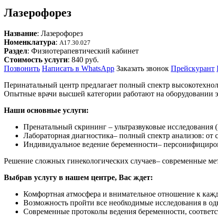
Лазерофорез
Название
: Лазерофорез
Номенклатура
:
A17.30.027
Раздел
: Физиотерапевтический кабинет
Стоимость услуги
: 840 руб.
Позвонить
Написать в WhatsApp
Заказать звонок
Прейскурант
Перинатальный центр предлагает полный спектр высокотехнол
Опытные врачи высшей категории работают на оборудовании эк
Наши основные услуги:
Пренатальный скрининг – ультразвуковые исследования 
Лабораторная диагностика– полный спектр анализов: от
Индивидуальное ведение беременности– персонифициров
Решение сложных гинекологических случаев– современные мет
Выбрав услугу в нашем центре, Вас ждет:
Комфортная атмосфера и внимательное отношение к кажд
Возможность пройти все необходимые исследования в од
Современные протоколы ведения беременности, соответ