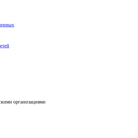
денных
етей
нскими организациями