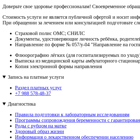
Доверьте свое здоровье профессионалам! Своевременное обращ
Стоимость услуги не является публичной офертой и носит ин
При обращении за лечением или консультацией подготовьте с
Страховой полис ОМС; СНИЛС
Документы, удостоверяющие личность ребёнка, родителей
Направление по форме № 057/у-04 "Направление на госпи
Флюорографию лёгких (для госпитализируемых по уходу)-
Выписка из медицинской карты амбулаторного стационар
Копия электронной формы направления
Запись на платные услуги
Раздел платных услуг
+7 988 578-48-37
Диагностика
Правила подготовки к лабораторным исследованиям
Программы сопровождения беременности с гарантирова
Роды с рубцом на матке
Здоровый образ жизни
Информация о лекарственном обеспечении населению