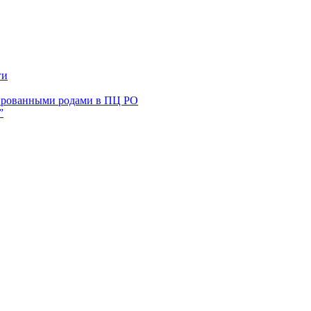
ги
ированными родами в ПЦ РО
”