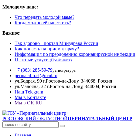
Молодому папе:
Что передать молодой маме?
Когда можно её навестить?
Важное:
Так здорово - портал Минздрава России
Как попасть на прием к врачу?
Информация по преодолению коронавирусной инфекции
Платные услуги
(Прайс-лист)
+7 (863) 285-59-79
регистратура
perinatal-rost@mail.ru
ул.Бодрая, 90 г.Ростов-на-Дону, 344068, Россия
ул.Мадояна, 32 г.Ростов-на-Дону, 344004, Россия
Наш Telegram
Мы в Контакте
Мы в OK.RU
РОСТОВСКИЙ ОБЛАСТНОЙ
ПЕРИНАТАЛЬНЫЙ ЦЕНТР
Главная