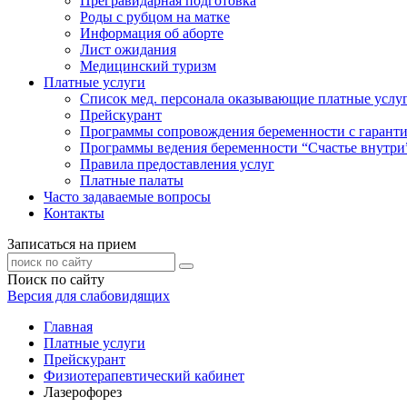
Прегравидарная подготовка
Роды с рубцом на матке
Информация об аборте
Лист ожидания
Медицинский туризм
Платные услуги
Список мед. персонала оказывающие платные услу
Прейскурант
Программы сопровождения беременности с гарант
Программы ведения беременности “Счастье внутри
Правила предоставления услуг
Платные палаты
Часто задаваемые вопросы
Контакты
Записаться на прием
Поиск по сайту
Версия для слабовидящих
Главная
Платные услуги
Прейскурант
Физиотерапевтический кабинет
Лазерофорез