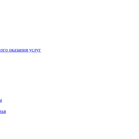
ого оказания услуг
м
вья