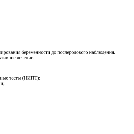
нирования беременности до послеродового наблюдения.
ктивное лечение.
ьные тесты (НИПТ);
й;