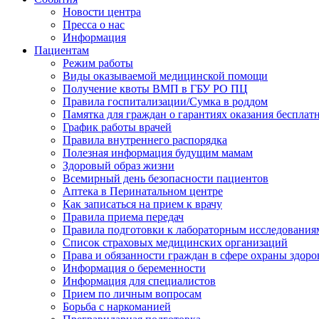
Новости центра
Пресса о нас
Информация
Пациентам
Режим работы
Виды оказываемой медицинской помощи
Получение квоты ВМП в ГБУ РО ПЦ
Правила госпитализации/Сумка в роддом
Памятка для граждан о гарантиях оказания бесплатн
График работы врачей
Правила внутреннего распорядка
Полезная информация будущим мамам
Здоровый образ жизни
Всемирный день безопасности пациентов
Аптека в Перинатальном центре
Как записаться на прием к врачу
Правила приема передач
Правила подготовки к лабораторным исследования
Список страховых медицинских организаций
Права и обязанности граждан в сфере охраны здоро
Информация о беременности
Информация для специалистов
Прием по личным вопросам
Борьба с наркоманией