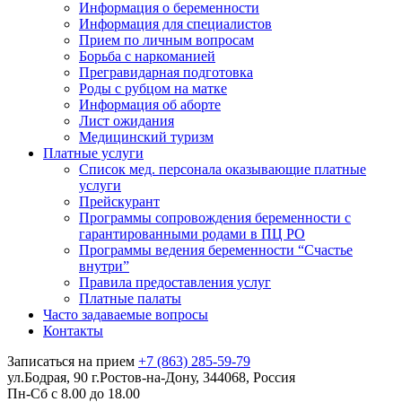
Информация о беременности
Информация для специалистов
Прием по личным вопросам
Борьба с наркоманией
Прегравидарная подготовка
Роды с рубцом на матке
Информация об аборте
Лист ожидания
Медицинский туризм
Платные услуги
Список мед. персонала оказывающие платные
услуги
Прейскурант
Программы сопровождения беременности с
гарантированными родами в ПЦ РО
Программы ведения беременности “Счастье
внутри”
Правила предоставления услуг
Платные палаты
Часто задаваемые вопросы
Контакты
Записаться на прием
+7 (863) 285-59-79
ул.Бодрая, 90 г.Ростов-на-Дону, 344068, Россия
Пн-Сб с 8.00 до 18.00