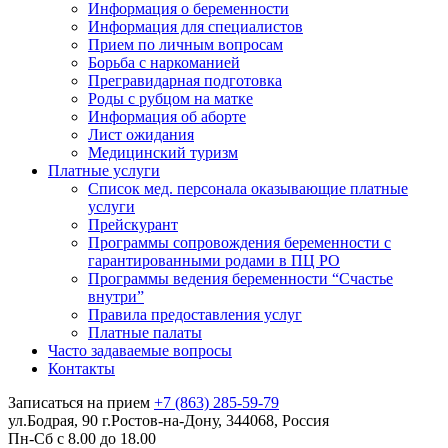
Информация о беременности
Информация для специалистов
Прием по личным вопросам
Борьба с наркоманией
Прегравидарная подготовка
Роды с рубцом на матке
Информация об аборте
Лист ожидания
Медицинский туризм
Платные услуги
Список мед. персонала оказывающие платные
услуги
Прейскурант
Программы сопровождения беременности с
гарантированными родами в ПЦ РО
Программы ведения беременности “Счастье
внутри”
Правила предоставления услуг
Платные палаты
Часто задаваемые вопросы
Контакты
Записаться на прием
+7 (863) 285-59-79
ул.Бодрая, 90 г.Ростов-на-Дону, 344068, Россия
Пн-Сб с 8.00 до 18.00