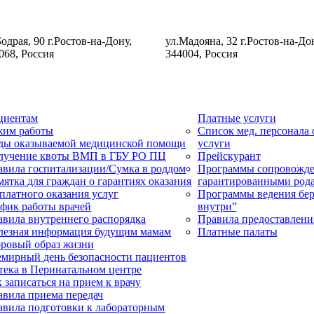
Бодрая, 90 г.Ростов-на-Дону,
ул.Мадояна, 32 г.Ростов-на-До
068, Россия
344004, Россия
циентам
Платные услуги
жим работы
Список мед. персонала
ды оказываемой медицинской помощи
услуги
лучение квоты ВМП в ГБУ РО ПЦ
Прейскурант
авила госпитализации/Сумка в роддом
Программы сопровожде
ятка для граждан о гарантиях оказания
гарантированными род
платного оказания услуг
Программы ведения бер
афик работы врачей
внутри”
авила внутреннего распорядка
Правила предоставлени
лезная информация будущим мамам
Платные палаты
оровый образ жизни
емирный день безопасности пациентов
тека в Перинатальном центре
 записаться на прием к врачу
авила приема передач
авила подготовки к лабораторным