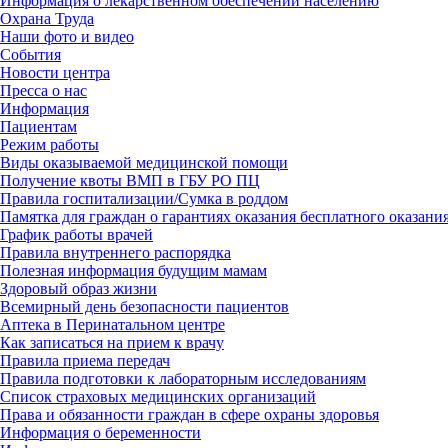
Информация о лекарственном обеспечении населению
Охрана Труда
Наши фото и видео
События
Новости центра
Пресса о нас
Информация
Пациентам
Режим работы
Виды оказываемой медицинской помощи
Получение квоты ВМП в ГБУ РО ПЦ
Правила госпитализации/Сумка в роддом
Памятка для граждан о гарантиях оказания бесплатного оказания
График работы врачей
Правила внутреннего распорядка
Полезная информация будущим мамам
Здоровый образ жизни
Всемирный день безопасности пациентов
Аптека в Перинатальном центре
Как записаться на прием к врачу
Правила приема передач
Правила подготовки к лабораторным исследованиям
Список страховых медицинских организаций
Права и обязанности граждан в сфере охраны здоровья
Информация о беременности