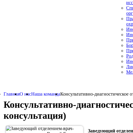
ис
Сп
ор
Пра
ох
Ин
Ин
Пр
Бо
Пр
Род
Ин
Ли
Ме
Главная
О нас
Наша команда
Консультативно-диагностическое о
Консультативно-диагностичес
консультация)
Заведующий отделен