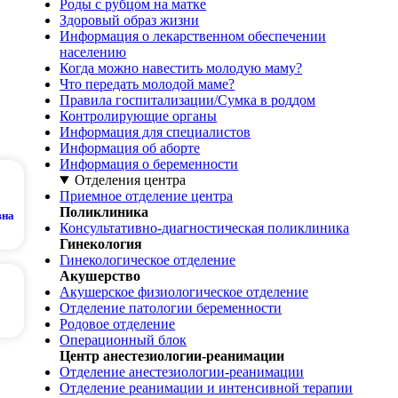
Роды с рубцом на матке
Здоровый образ жизни
Информация о лекарственном обеспечении
населению
Когда можно навестить молодую маму?
Что передать молодой маме?
Правила госпитализации/Сумка в роддом
Контролирующие органы
Информация для специалистов
Информация об аборте
Информация о беременности
Отделения центра
Приемное отделение центра
Поликлиника
вна
Консультативно-диагностическая поликлиника
Гинекология
Гинекологическое отделение
Акушерство
Акушерское физиологическое отделение
Отделение патологии беременности
Родовое отделение
Операционный блок
Центр анестезиологии-реанимации
Отделение анестезиологии-реанимации
Отделение реанимации и интенсивной терапии