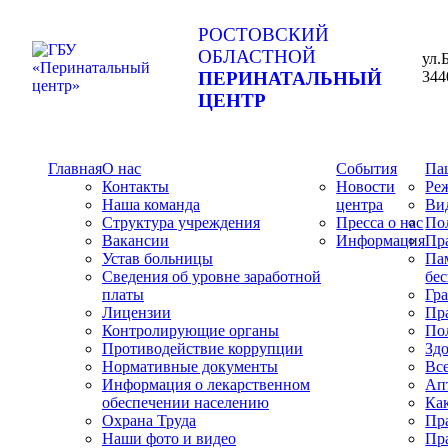
РОСТОВСКИЙ
ОБЛАСТНОЙ
ул.
ПЕРИНАТАЛЬНЫЙ
344
ЦЕНТР
Главная
О нас
События
Па
Контакты
Новости
Ре
Наша команда
центра
Ви
Структура учреждения
Пресса о нас
По
Вакансии
Информация
Пр
Устав больницы
Пам
Сведения об уровне заработной
бес
платы
Гр
Лицензии
Пр
Контролирующие органы
По
Противодействие коррупции
Зд
Нормативные документы
Вс
Информация о лекарственном
Ап
обеспечении населению
Как
Охрана Труда
Пр
Наши фото и видео
Пр