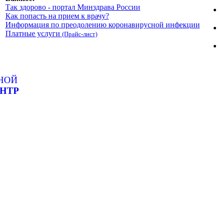
Так здорово - портал Минздрава России
Как попасть на прием к врачу?
Информация по преодолению коронавирусной инфекции
Платные услуги
(Прайс-лист)
НОЙ
НТР