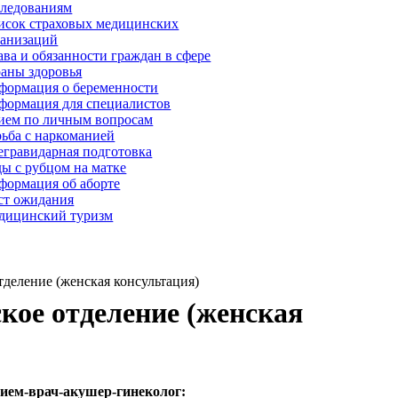
следованиям
исок страховых медицинских
ганизаций
ва и обязанности граждан в сфере
раны здоровья
формация о беременности
формация для специалистов
ием по личным вопросам
рьба с наркоманией
егравидарная подготовка
ы с рубцом на матке
формация об аборте
ст ожидания
дицинский туризм
тделение (женская консультация)
кое отделение (женская
ием-врач-акушер-гинеколог: