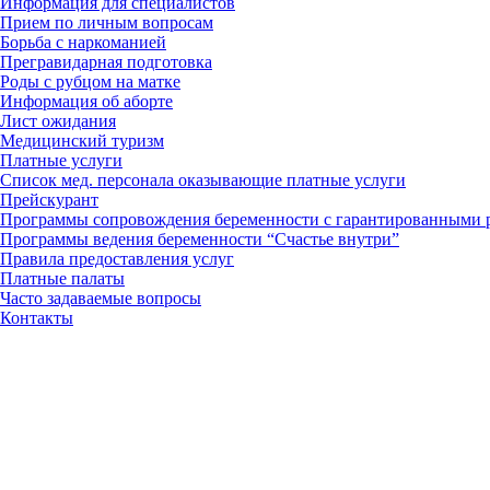
Информация для специалистов
Прием по личным вопросам
Борьба с наркоманией
Прегравидарная подготовка
Роды с рубцом на матке
Информация об аборте
Лист ожидания
Медицинский туризм
Платные услуги
Список мед. персонала оказывающие платные услуги
Прейскурант
Программы сопровождения беременности с гарантированными 
Программы ведения беременности “Счастье внутри”
Правила предоставления услуг
Платные палаты
Часто задаваемые вопросы
Контакты