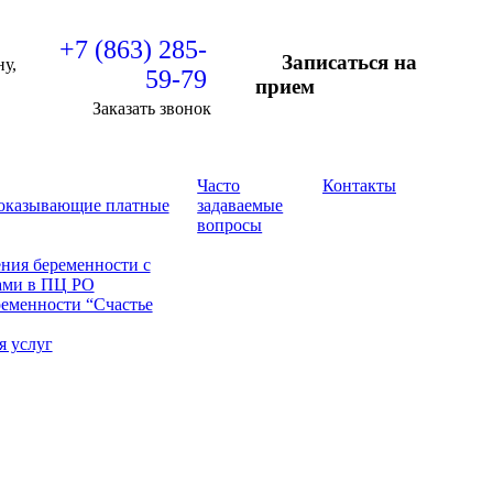
+7 (863) 285-
Записаться на
ну,
59-79
прием
Заказать звонок
Часто
Контакты
 оказывающие платные
задаваемые
вопросы
ния беременности с
ами в ПЦ РО
еменности “Счастье
я услуг